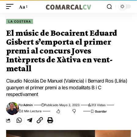
Aa
LA COSTERA
El músic de Bocairent Eduard
Gisbert s’emporta el primer
premi al concurs Joves
Intèrprets de Xàtiva en vent-
metall
Claudio Nicolás De Manuel (València) i Bernard Ros (Llíria)
guanyen el primer premi a les modalitats B i C
respectivament
Por
Admin
Publicado Mayo 2, 2023
313 Vistas
2 Min Lectura