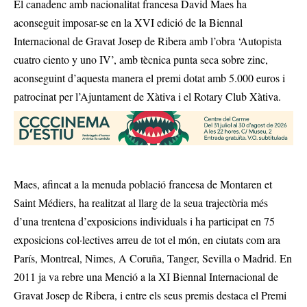
El canadenc amb nacionalitat francesa David Maes ha
aconseguit imposar-se en la XVI edició de la Biennal
Internacional de Gravat Josep de Ribera amb l’obra ‘Autopista
cuatro ciento y uno IV’, amb tècnica punta seca sobre zinc,
aconseguint d’aquesta manera el premi dotat amb 5.000 euros i
patrocinat per l’Ajuntament de Xàtiva i el Rotary Club Xàtiva.
Maes, afincat a la menuda població francesa de Montaren et
Saint Médiers, ha realitzat al llarg de la seua trajectòria més
d’una trentena d’exposicions individuals i ha participat en 75
exposicions col·lectives arreu de tot el món, en ciutats com ara
París, Montreal, Nimes, A Coruña, Tanger, Sevilla o Madrid. En
2011 ja va rebre una Menció a la XI Biennal Internacional de
Gravat Josep de Ribera, i entre els seus premis destaca el Premi