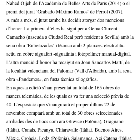
Nahed Ojjeh de l’Acadèmia de Belles Arts de París (2014) o el
premi del jurat ‘Grabado Máximo Ramos’ de Ferrol (2007).
A més a més, el jurat també ha decidit atorgar dos mencions
d’honor. La primera d’elles ha sigut per a Gema Climent
Camacho (nascuda a Ciudad Real però resident a Sevilla) amb la
seua obra ‘Entrelazados’ i tècnica amb 2 planxes: electrolític
actiu en cobre aiguafort -aiguatinta i fotopolímer manual-digital.
L’altra menció d’honor ha recaigut en Joan Sancarlos Martí, de
la localitat valenciana del Palomar (Vall d’Albaida), amb la seua
obra «Pandemos», en fusta tècnica xilogràfica.
En aquesta edició s’han presentat un total de 165 obres de
manera telemàtica, de les quals es va fer una selecció prèvia de
40. L’exposició que s’inaugurarà el proper dilluns 22 de
novembre comptarà amb un total de 30 obres seleccionades
arribades des de llocs com ara Gliwice (Polònia), Gragnano
(Itàlia), Canals, Picanya, Chiaravalle (Itàlia), Buenos Aires,
Mèxic, Croàcia, Lodz (Polònia), Salamanca, Aci Catena (Itàlia),