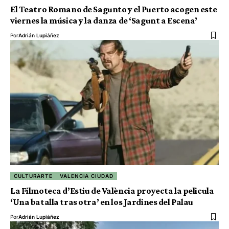
El Teatro Romano de Sagunto y el Puerto acogen este
viernes la música y la danza de ‘Sagunt a Escena’
Por
Adrián Lupiáñez
CULTURARTE
VALENCIA CIUDAD
La Filmoteca d’Estiu de València proyecta la pelicula
‘Una batalla tras otra’ en los Jardines del Palau
Por
Adrián Lupiáñez