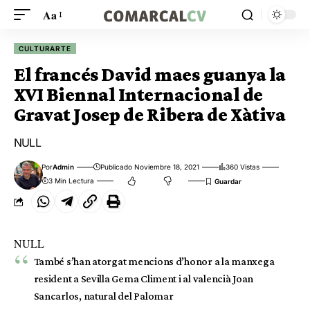
Aa
CULTURARTE
El francés David maes guanya la
XVI Biennal Internacional de
Gravat Josep de Ribera de Xàtiva
NULL
Por
Admin
Publicado Noviembre 18, 2021
360 Vistas
3 Min Lectura
NULL
També s’han atorgat mencions d’honor a la manxega
resident a Sevilla Gema Climent i al valencià Joan
Sancarlos, natural del Palomar