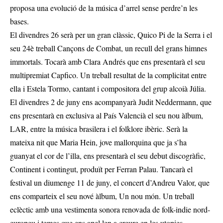
proposa una evolució de la música d’arrel sense perdre’n les
bases.
El divendres 26 serà per un gran clàssic, Quico Pi de la Serra i el
seu 24è treball Cançons de Combat, un recull del grans himnes
immortals. Tocarà amb Clara Andrés que ens presentarà el seu
multipremiat Capfico. Un treball resultat de la complicitat entre
ella i Estela Tormo, cantant i compositora del grup alcoià Júlia.
El divendres 2 de juny ens acompanyarà Judit Neddermann, que
ens presentarà en exclusiva al País Valencià el seu nou àlbum,
LAR, entre la música brasilera i el folklore ibèric. Serà la
mateixa nit que Maria Hein, jove mallorquina que ja s’ha
guanyat el cor de l’illa, ens presentarà el seu debut discogràfic,
Continent i contingut, produït per Ferran Palau. Tancarà el
festival un diumenge 11 de juny, el concert d’Andreu Valor, que
ens comparteix el seu nové àlbum, Un nou món. Un treball
eclèctic amb una vestimenta sonora renovada de folk-indie nord-
europeu i temes que ens apel·len a creure en les utopies.