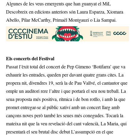
Algunes de les veus emergents que han guanyat el MiL
Descobreix en edicions anteriors són Laura Esparza, Xiomara
Abello, Pilar McCarthy, Primaël Montgauzí o Lia Sampai.
Els concerts del Festival
Passat l’èxit total del concert de Pep Gimeno ‘Botifarra’ que va
exhaurir les entrades, queden per davant quatre grans cites. La
propera nit, divendres 19, serà la de Pau Vallvé, el cantautor que
omple un auditori rere l’altre i que portarà el seu nou treball. La
seua proposta més positiva, rítmica i de bon rotllo, i amb la que
promet entregar-se al públic xativí amb un concert llarg amb
cançons noves però també les seues més conegudes. Tocarà la
mateixa nit que la veu revelació del cant valencià, La Maria, qui
presentarà el seu brutal disc debut L’assumpció en el que