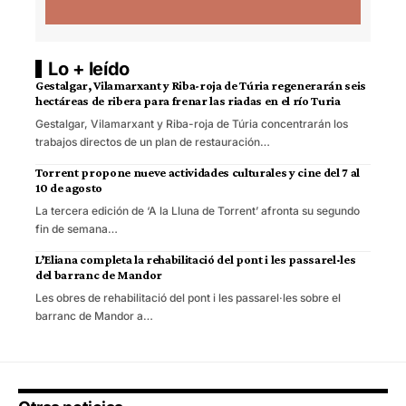
Lo + leído
Gestalgar, Vilamarxant y Riba-roja de Túria regenerarán seis
hectáreas de ribera para frenar las riadas en el río Turia
Gestalgar, Vilamarxant y Riba-roja de Túria concentrarán los
trabajos directos de un plan de restauración…
Torrent propone nueve actividades culturales y cine del 7 al
10 de agosto
La tercera edición de ‘A la Lluna de Torrent’ afronta su segundo
fin de semana…
L’Eliana completa la rehabilitació del pont i les passarel·les
del barranc de Mandor
Les obres de rehabilitació del pont i les passarel·les sobre el
barranc de Mandor a…