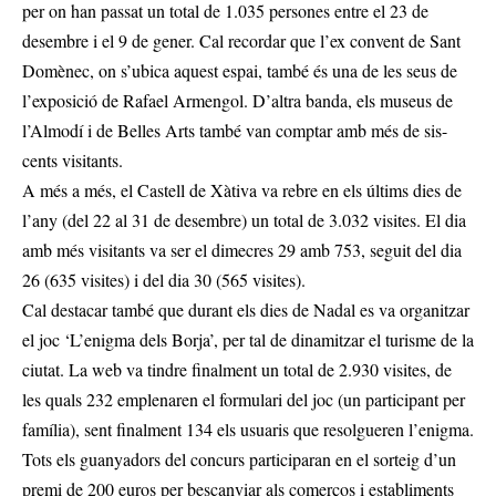
per on han passat un total de 1.035 persones entre el 23 de
desembre i el 9 de gener. Cal recordar que l’ex convent de Sant
Domènec, on s’ubica aquest espai, també és una de les seus de
l’exposició de Rafael Armengol. D’altra banda, els museus de
l’Almodí i de Belles Arts també van comptar amb més de sis-
cents visitants.
A més a més, el Castell de Xàtiva va rebre en els últims dies de
l’any (del 22 al 31 de desembre) un total de 3.032 visites. El dia
amb més visitants va ser el dimecres 29 amb 753, seguit del dia
26 (635 visites) i del dia 30 (565 visites).
Cal destacar també que durant els dies de Nadal es va organitzar
el joc ‘L’enigma dels Borja’, per tal de dinamitzar el turisme de la
ciutat. La web va tindre finalment un total de 2.930 visites, de
les quals 232 emplenaren el formulari del joc (un participant per
família), sent finalment 134 els usuaris que resolgueren l’enigma.
Tots els guanyadors del concurs participaran en el sorteig d’un
premi de 200 euros per bescanviar als comerços i establiments