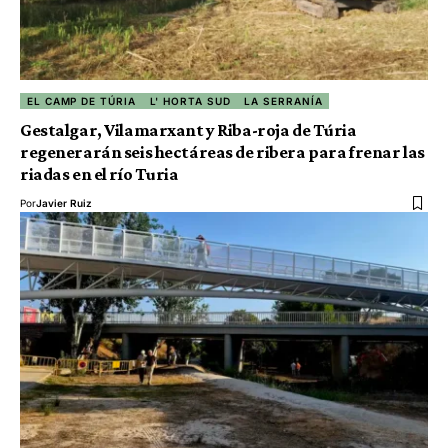
EL CAMP DE TÚRIA
L' HORTA SUD
LA SERRANÍA
Gestalgar, Vilamarxant y Riba-roja de Túria
regenerarán seis hectáreas de ribera para frenar las
riadas en el río Turia
Por
Javier Ruiz