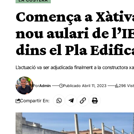
Comença a Xàtiva
nou aulari de l’I
dins el Pla Edifi
L’actuació va ser adjudicada finalment a la constructora xa
Por
Admin
Publicado Abril 11, 2023
296 Vis
Compartir En: