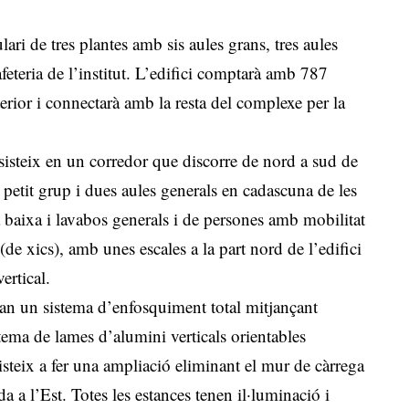
ari de tres plantes amb sis aules grans, tres aules
feteria de l’institut. L’edifici comptarà amb 787
erior i connectarà amb la resta del complexe per la
sisteix en un corredor que discorre de nord a sud de
e petit grup i dues aules generals en cadascuna de les
a baixa i lavabos generals i de persones amb mobilitat
(de xics), amb unes escales a la part nord de l’edifici
ertical.
ran un sistema d’enfosquiment total mitjançant
tema de lames d’alumini verticals orientables
isteix a fer una ampliació eliminant el mur de càrrega
da a l’Est. Totes les estances tenen il·luminació i