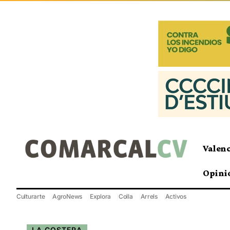
Valen
Opini
Culturarte
AgroNews
Explora
Colla
Arrels
Activos
LA COSTERA