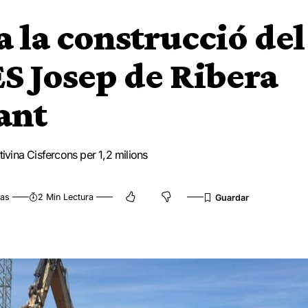
 la construcció del
ES Josep de Ribera
cant
tivina Cisfercons per 1,2 milions
tas
2 Min Lectura