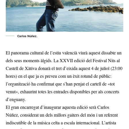
Carlos Núñez.
El panorama cultural de l’estiu valencià viurà aquest dissabte un
dels seus moments àlgids. La XXVII edició del Festival Nits al
Castell de Xàtiva donarà el tret d’eixida aquest 4 de juliol (23:00
hores) en el que ja es preveu com un èxit rotund de públic:
l’organització ha confirmat que s’han penjat el cartell de «tot
venut», exhaurint totes les entrades disponibles per als concerts
d’enguany.
El gran encarregat d’inaugurar aquesta edició serà Carlos
Núñez, considerat un dels millors gaiters del món i un referent
indiscutible de la música celta a escala internacional. L’artista