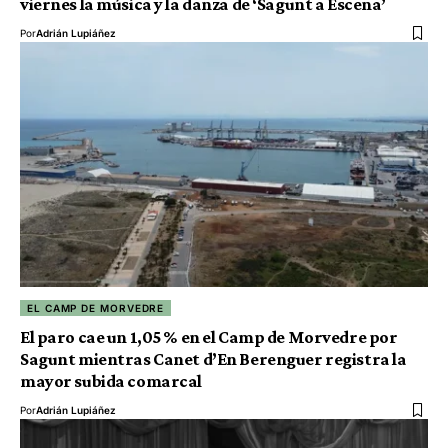
viernes la música y la danza de ‘Sagunt a Escena’
Por
Adrián Lupiáñez
EL CAMP DE MORVEDRE
El paro cae un 1,05 % en el Camp de Morvedre por
Sagunt mientras Canet d’En Berenguer registra la
mayor subida comarcal
Por
Adrián Lupiáñez