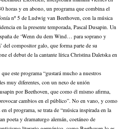
19:30 horas y en abono, un programa que combina el
fonía nº 5 de Ludwig van Beethoven, con la música
idencia en la presente temporada, Pascal Dusapin. Un
n España de ‘Wenn du dem Wind… para soprano y
ea’ del compositor galo, que forma parte de su
ne el debut de la cantante lírica Christina Daletska en
có que este programa “gustará mucho a nuestros
es muy diferentes, con un nexo de unión
usapin por Beethoven, que como él mismo afirma,
 provocar cambios en el público”. No en vano, y como
 en el programa, se trata de “música inspirada en la
gran poeta y dramaturgo alemán, coetáneo de
anticismo literario germánico, como Beethoven lo es