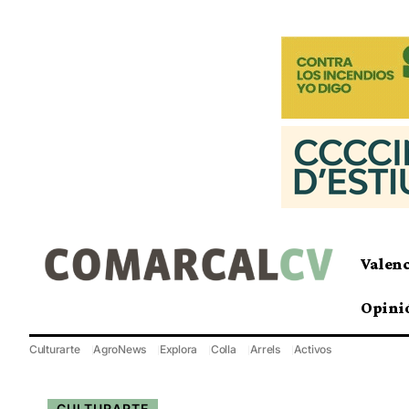
Valen
Opini
Culturarte
AgroNews
Explora
Colla
Arrels
Activos
CULTURARTE