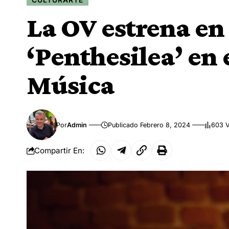
La OV estrena en
‘Penthesilea’ en 
Música
Por
Admin
Publicado Febrero 8, 2024
603 V
Compartir En: