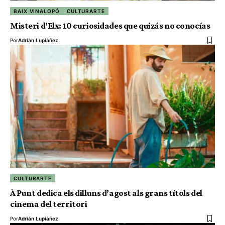
BAIX VINALOPÓ
CULTURARTE
Misteri d’Elx: 10 curiosidades que quizás no conocías
Por
Adrián Lupiáñez
CULTURARTE
À Punt dedica els dilluns d’agost als grans títols del
cinema del territori
Por
Adrián Lupiáñez