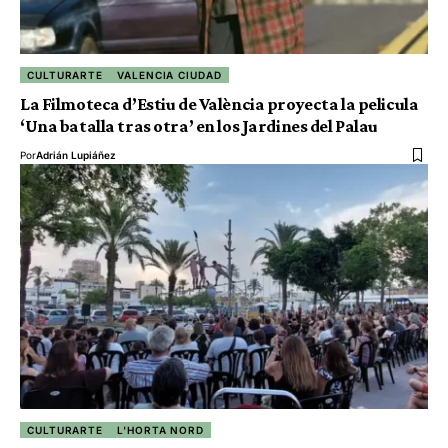
CULTURARTE
VALENCIA CIUDAD
La Filmoteca d’Estiu de València proyecta la pelicula
‘Una batalla tras otra’ en los Jardines del Palau
Por
Adrián Lupiáñez
CULTURARTE
L'HORTA NORD