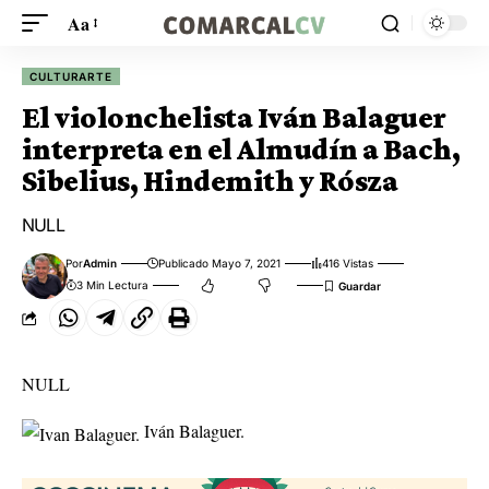
Aa
CULTURARTE
El violonchelista Iván Balaguer
interpreta en el Almudín a Bach,
Sibelius, Hindemith y Rósza
NULL
Por
Admin
Publicado Mayo 7, 2021
416 Vistas
3 Min Lectura
NULL
Iván Balaguer.