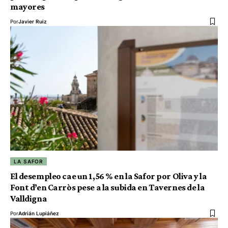
mayores
Por
Javier Ruiz
LA SAFOR
El desempleo cae un 1,56 % en la Safor por Oliva y la
Font d’en Carròs pese a la subida en Tavernes de la
Valldigna
Por
Adrián Lupiáñez