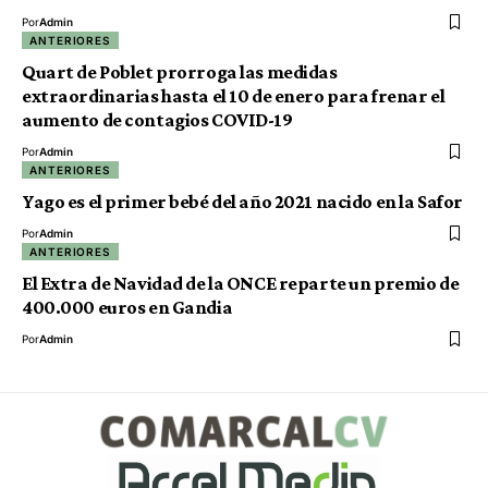
Por
Admin
ANTERIORES
Quart de Poblet prorroga las medidas
extraordinarias hasta el 10 de enero para frenar el
aumento de contagios COVID-19
Por
Admin
ANTERIORES
Yago es el primer bebé del año 2021 nacido en la Safor
Por
Admin
ANTERIORES
El Extra de Navidad de la ONCE reparte un premio de
400.000 euros en Gandia
Por
Admin