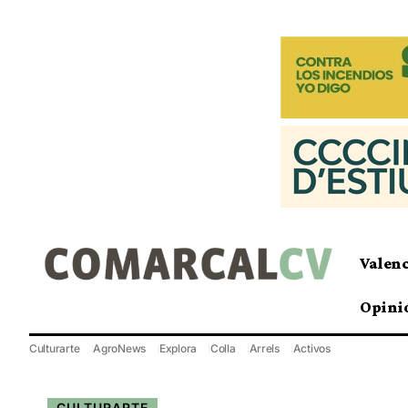
Valen
Opini
Culturarte
AgroNews
Explora
Colla
Arrels
Activos
CULTURARTE