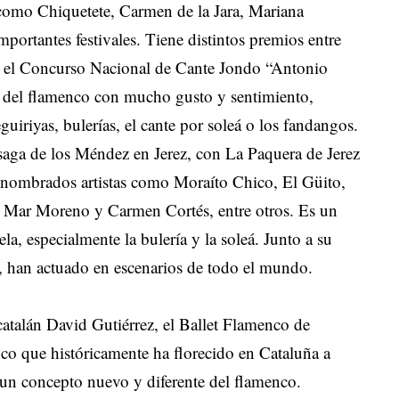
como Chiquetete, Carmen de la Jara, Mariana
portantes festivales. Tiene distintos premios entre
n el Concurso Nacional de Cante Jondo “Antonio
os del flamenco con mucho gusto y sentimiento,
eguiriyas, bulerías, el cante por soleá o los fandangos.
 saga de los Méndez en Jerez, con La Paquera de Jerez
enombrados artistas como Moraíto Chico, El Güito,
 Mar Moreno y Carmen Cortés, entre otros. Es un
a, especialmente la bulería y la soleá. Junto a su
z, han actuado en escenarios de todo el mundo.
atalán David Gutiérrez, el Ballet Flamenco de
nco que históricamente ha florecido en Cataluña a
a un concepto nuevo y diferente del flamenco.