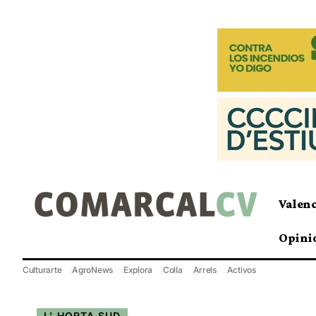
Valen
Opini
Culturarte
AgroNews
Explora
Colla
Arrels
Activos
L' HORTA SUD