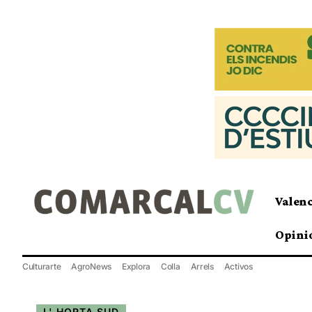
Valen
Opini
Culturarte
AgroNews
Explora
Colla
Arrels
Activos
L' HORTA SUD