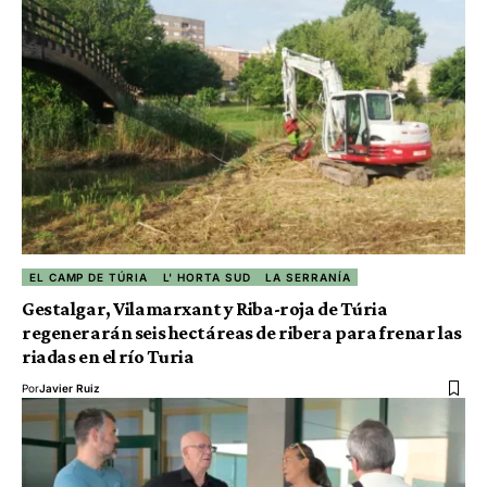
EL CAMP DE TÚRIA
L' HORTA SUD
LA SERRANÍA
Gestalgar, Vilamarxant y Riba-roja de Túria
regenerarán seis hectáreas de ribera para frenar las
riadas en el río Turia
Por
Javier Ruiz