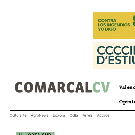
Valen
Opini
Culturarte
AgroNews
Explora
Colla
Arrels
Activos
L' HORTA SUD