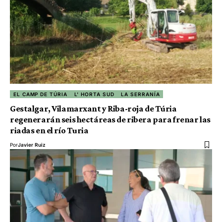
EL CAMP DE TÚRIA
L' HORTA SUD
LA SERRANÍA
Gestalgar, Vilamarxant y Riba-roja de Túria
regenerarán seis hectáreas de ribera para frenar las
riadas en el río Turia
Por
Javier Ruiz