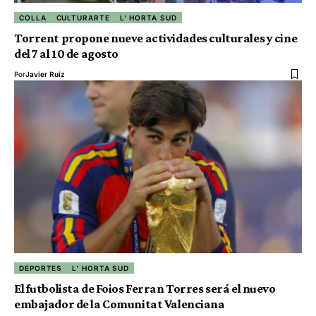
COLLA
CULTURARTE
L' HORTA SUD
Torrent propone nueve actividades culturales y cine
del 7 al 10 de agosto
Por
Javier Ruiz
DEPORTES
L' HORTA SUD
El futbolista de Foios Ferran Torres será el nuevo
embajador de la Comunitat Valenciana