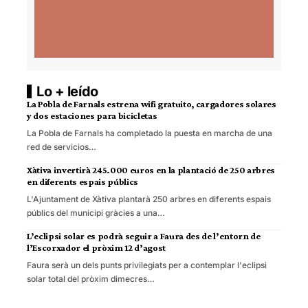
Lo + leído
La Pobla de Farnals estrena wifi gratuito, cargadores solares
y dos estaciones para bicicletas
La Pobla de Farnals ha completado la puesta en marcha de una
red de servicios…
Xàtiva invertirà 245.000 euros en la plantació de 250 arbres
en diferents espais públics
L'Ajuntament de Xàtiva plantarà 250 arbres en diferents espais
públics del municipi gràcies a una…
L’eclipsi solar es podrà seguir a Faura des de l’entorn de
l’Escorxador el pròxim 12 d’agost
Faura serà un dels punts privilegiats per a contemplar l'eclipsi
solar total del pròxim dimecres…