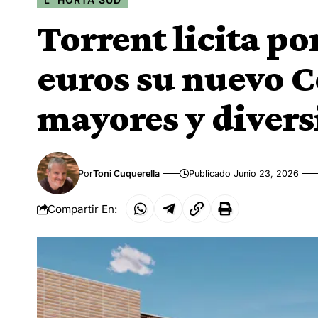
Torrent licita po
euros su nuevo C
mayores y divers
Por
Toni Cuquerella
Publicado Junio 23, 2026
Compartir En: