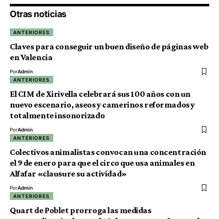
Otras noticias
ANTERIORES
Claves para conseguir un buen diseño de páginas web
en Valencia
Por
Admin
ANTERIORES
El CIM de Xirivella celebrará sus 100 años con un
nuevo escenario, aseos y camerinos reformados y
totalmente insonorizado
Por
Admin
ANTERIORES
Colectivos animalistas convocan una concentración
el 9 de enero para que el circo que usa animales en
Alfafar «clausure su actividad»
Por
Admin
ANTERIORES
Quart de Poblet prorroga las medidas