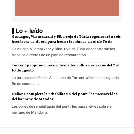
Lo + leído
Gestalgar, Vilamarxant y Riba-roja de Túria regenerarán seis
hectáreas de ribera para frenar las riadas en el río Turia
Gestalgar, Vilamarxant y Riba-roja de Túria concentrarán los
trabajos directos de un plan de restauración…
Torrent propone nueve actividades culturales y cine del 7 al
10 de agosto
La tercera edición de ‘A la Lluna de Torrent’ afronta su segundo
fin de semana…
L’Eliana completa la rehabilitació del pont i les passarel·les
del barranc de Mandor
Les obres de rehabilitació del pont i les passarel·les sobre el
barranc de Mandor a…