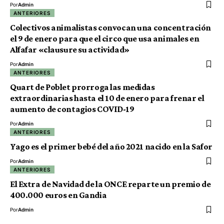
Por
Admin
ANTERIORES
Colectivos animalistas convocan una concentración
el 9 de enero para que el circo que usa animales en
Alfafar «clausure su actividad»
Por
Admin
ANTERIORES
Quart de Poblet prorroga las medidas
extraordinarias hasta el 10 de enero para frenar el
aumento de contagios COVID-19
Por
Admin
ANTERIORES
Yago es el primer bebé del año 2021 nacido en la Safor
Por
Admin
ANTERIORES
El Extra de Navidad de la ONCE reparte un premio de
400.000 euros en Gandia
Por
Admin