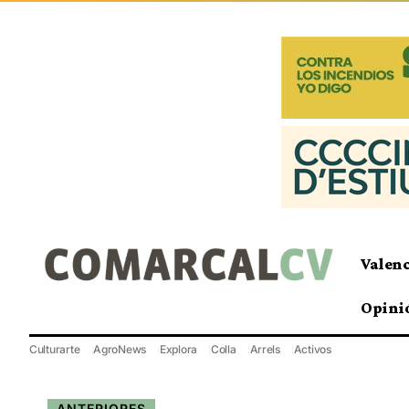
Valen
Opini
Culturarte
AgroNews
Explora
Colla
Arrels
Activos
ANTERIORES