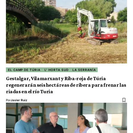
EL CAMP DE TÚRIA
L' HORTA SUD
LA SERRANÍA
Gestalgar, Vilamarxant y Riba-roja de Túria
regenerarán seis hectáreas de ribera para frenar las
riadas en el río Turia
Por
Javier Ruiz