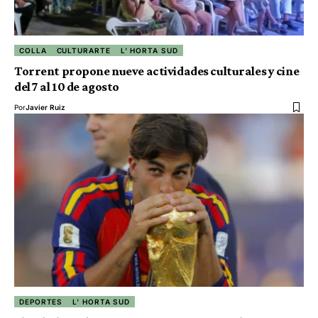
COLLA
CULTURARTE
L' HORTA SUD
Torrent propone nueve actividades culturales y cine
del 7 al 10 de agosto
Por
Javier Ruiz
DEPORTES
L' HORTA SUD