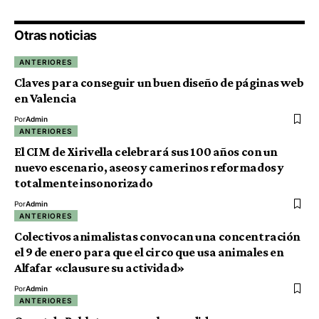
Otras noticias
ANTERIORES
Claves para conseguir un buen diseño de páginas web
en Valencia
Por
Admin
ANTERIORES
El CIM de Xirivella celebrará sus 100 años con un
nuevo escenario, aseos y camerinos reformados y
totalmente insonorizado
Por
Admin
ANTERIORES
Colectivos animalistas convocan una concentración
el 9 de enero para que el circo que usa animales en
Alfafar «clausure su actividad»
Por
Admin
ANTERIORES