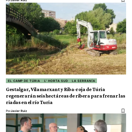
EL CAMP DE TÚRIA
L' HORTA SUD
LA SERRANÍA
Gestalgar, Vilamarxant y Riba-roja de Túria
regenerarán seis hectáreas de ribera para frenar las
riadas en el río Turia
Por
Javier Ruiz