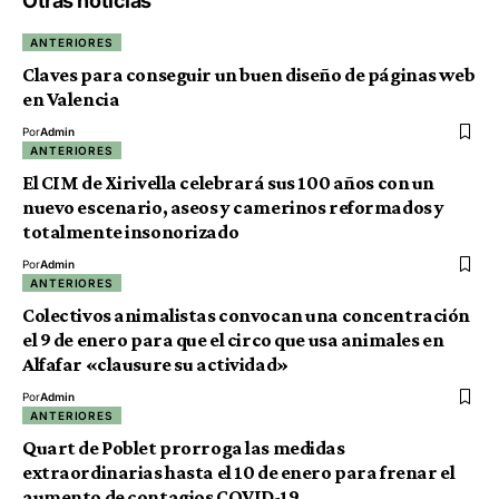
Otras noticias
ANTERIORES
Claves para conseguir un buen diseño de páginas web
en Valencia
Por
Admin
ANTERIORES
El CIM de Xirivella celebrará sus 100 años con un
nuevo escenario, aseos y camerinos reformados y
totalmente insonorizado
Por
Admin
ANTERIORES
Colectivos animalistas convocan una concentración
el 9 de enero para que el circo que usa animales en
Alfafar «clausure su actividad»
Por
Admin
ANTERIORES
Quart de Poblet prorroga las medidas
extraordinarias hasta el 10 de enero para frenar el
aumento de contagios COVID-19