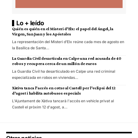
Lo + leído
Quién es quién en el Misteri d’Elx: el papel del Ángel, la
Virgen, San Juan y los Apóstoles
La representación del Misteri d’Elx reúne cada mes de agosto en
la Basílica de Santa…
La Guardia Civil desarticula en Calpe una red acusada de 40
robos y recupera cerca de un millón de euros
La Guardia Civil ha desarticulado en Calpe una red criminal
especializada en robos en viviendas…
Xàtiva tanca l’accés en cotxe al Castell per l’eclipsi del 12
d’agost i habilita autobusos especials
L'Ajuntament de Xàtiva tancarà l'accés en vehicle privat al
Castell el pròxim 12 d'agost, a…