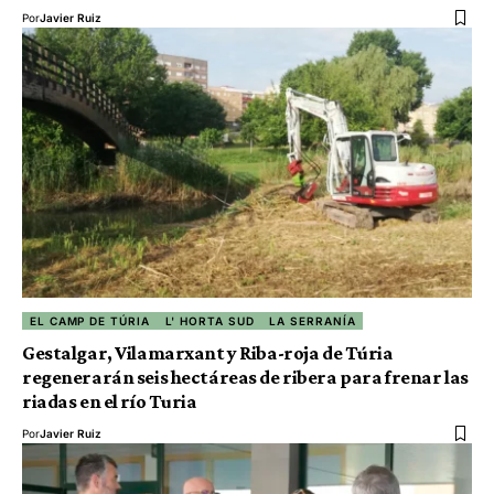
Por
Javier Ruiz
EL CAMP DE TÚRIA
L' HORTA SUD
LA SERRANÍA
Gestalgar, Vilamarxant y Riba-roja de Túria
regenerarán seis hectáreas de ribera para frenar las
riadas en el río Turia
Por
Javier Ruiz