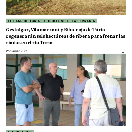
EL CAMP DE TÚRIA
L' HORTA SUD
LA SERRANÍA
Gestalgar, Vilamarxant y Riba-roja de Túria
regenerarán seis hectáreas de ribera para frenar las
riadas en el río Turia
Por
Javier Ruiz
L' HORTA SUD