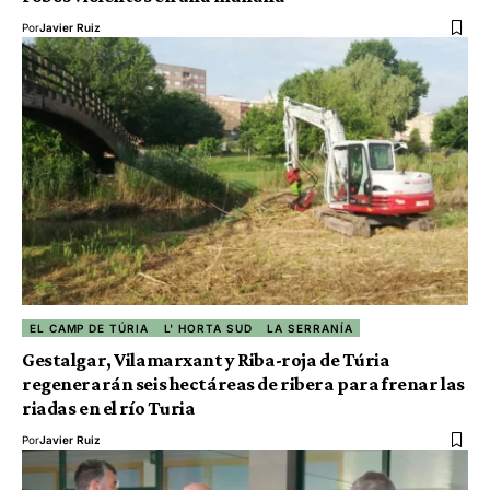
Por
Javier Ruiz
EL CAMP DE TÚRIA
L' HORTA SUD
LA SERRANÍA
Gestalgar, Vilamarxant y Riba-roja de Túria
regenerarán seis hectáreas de ribera para frenar las
riadas en el río Turia
Por
Javier Ruiz