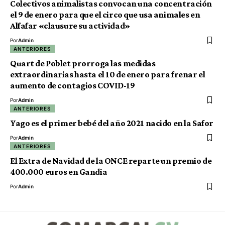
Colectivos animalistas convocan una concentración
el 9 de enero para que el circo que usa animales en
Alfafar «clausure su actividad»
Por
Admin
ANTERIORES
Quart de Poblet prorroga las medidas
extraordinarias hasta el 10 de enero para frenar el
aumento de contagios COVID-19
Por
Admin
ANTERIORES
Yago es el primer bebé del año 2021 nacido en la Safor
Por
Admin
ANTERIORES
El Extra de Navidad de la ONCE reparte un premio de
400.000 euros en Gandia
Por
Admin