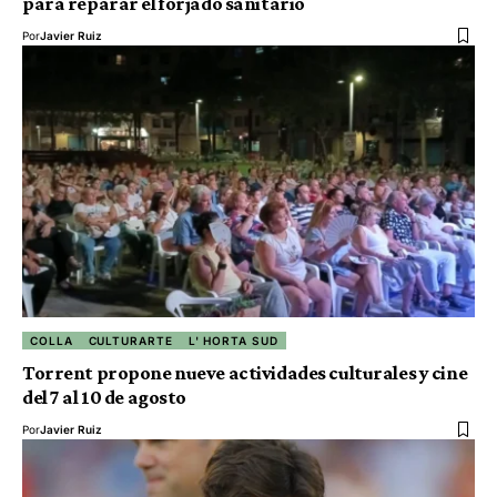
para reparar el forjado sanitario
Por
Javier Ruiz
COLLA
CULTURARTE
L' HORTA SUD
Torrent propone nueve actividades culturales y cine
del 7 al 10 de agosto
Por
Javier Ruiz