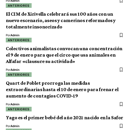
Por
Admin
ANTERIORES
El CIM de Xirivella celebrará sus 100 años con un
nuevo escenario, aseos y camerinos reformados y
totalmente insonorizado
Por
Admin
ANTERIORES
Colectivos animalistas convocan una concentración
el 9 de enero para que el circo que usa animales en
Alfafar «clausure su actividad»
Por
Admin
ANTERIORES
Quart de Poblet prorroga las medidas
extraordinarias hasta el 10 de enero para frenar el
aumento de contagios COVID-19
Por
Admin
ANTERIORES
Yago es el primer bebé del año 2021 nacido en la Safor
Por
Admin