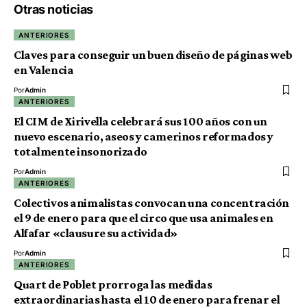
Otras noticias
ANTERIORES
Claves para conseguir un buen diseño de páginas web
en Valencia
Por
Admin
ANTERIORES
El CIM de Xirivella celebrará sus 100 años con un
nuevo escenario, aseos y camerinos reformados y
totalmente insonorizado
Por
Admin
ANTERIORES
Colectivos animalistas convocan una concentración
el 9 de enero para que el circo que usa animales en
Alfafar «clausure su actividad»
Por
Admin
ANTERIORES
Quart de Poblet prorroga las medidas
extraordinarias hasta el 10 de enero para frenar el