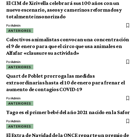
El CIM de Xirivella celebrará sus 100 años con un
nuevo escenario, aseos y camerinos reformados y
totalmente insonorizado
Por
Admin
ANTERIORES
Colectivos animalistas convocan una concentración
el 9 de enero para que el circo que usa animales en
Alfafar «clausure su actividad»
Por
Admin
ANTERIORES
Quart de Poblet prorroga las medidas
extraordinarias hasta el 10 de enero para frenar el
aumento de contagios COVID-19
Por
Admin
ANTERIORES
Yago es el primer bebé del año 2021 nacido en la Safor
Por
Admin
ANTERIORES
El Extra de Navidad de la ONCE reparte un premio de