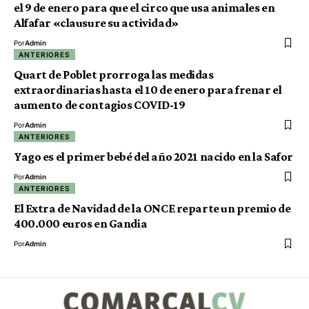
el 9 de enero para que el circo que usa animales en
Alfafar «clausure su actividad»
Por
Admin
ANTERIORES
Quart de Poblet prorroga las medidas
extraordinarias hasta el 10 de enero para frenar el
aumento de contagios COVID-19
Por
Admin
ANTERIORES
Yago es el primer bebé del año 2021 nacido en la Safor
Por
Admin
ANTERIORES
El Extra de Navidad de la ONCE reparte un premio de
400.000 euros en Gandia
Por
Admin