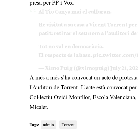
presa per PP i Vox.
Al Tio Canya mai el callaran.
He visitat a sa casa a Vicent Torrent per
patit: retirar el seu nom a l’auditori de
Tot no val en democràcia.
El respecte és la base.
pic.twitter.com
— Ximo Puig (@ximopuig)
July 21, 20
A més a més s’ha convocat un acte de protesta
l’Auditori de Torrent. L’acte està convocat pe
Col·lectiu Ovidi Montllor, Escola Valenciana, 
Micalet.
Tags:
admin
Torrent