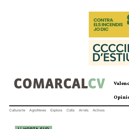
Valen
Opini
Culturarte
AgroNews
Explora
Colla
Arrels
Activos
L' HORTA SUD