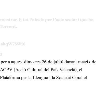
 mostrar-li tot l’afecte per l’acte sectari que ha
 Torrent.
/1abqW7SWi6
23
 per a aquest dimecres 26 de juliol davant mateix de
r ACPV (Acció Cultural del País Valencià), el
Plataforma per la Llengua i la Societat Coral el