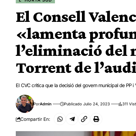
El Consell Valenc
«lamenta profu
l’eliminació del
Torrent de l’audi
El CVC critica que la decisió del govern municipal de PP 
Por
Admin
Publicado Julio 24, 2023
311 Vis
Compartir En: