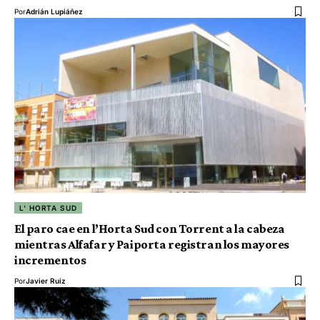
Por
Adrián Lupiáñez
L' HORTA SUD
El paro cae en l’Horta Sud con Torrent a la cabeza
mientras Alfafar y Paiporta registran los mayores
incrementos
Por
Javier Ruiz