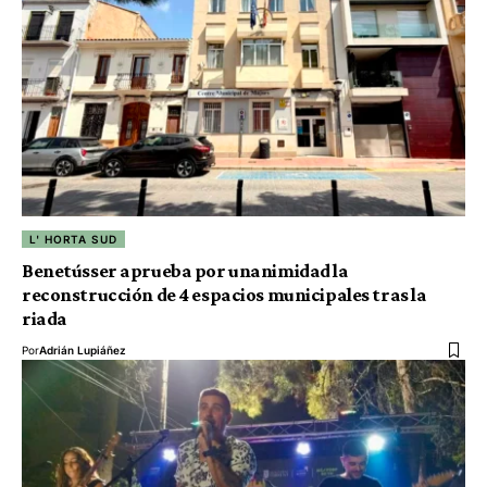
L' HORTA SUD
Benetússer aprueba por unanimidad la
reconstrucción de 4 espacios municipales tras la
riada
Por
Adrián Lupiáñez