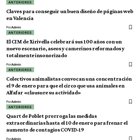
ANTERIORES
Claves para conseguir un buen diseño de páginas web
en Valencia
Por
Admin
ANTERIORES
El CIM de Xirivella celebrará sus 100 años con un
nuevo escenario, aseos y camerinos reformados y
totalmente insonorizado
Por
Admin
ANTERIORES
Colectivos animalistas convocan una concentración
el 9 de enero para que el circo que usa animales en
Alfafar «clausure su actividad»
Por
Admin
ANTERIORES
Quart de Poblet prorroga las medidas
extraordinarias hasta el 10 de enero para frenar el
aumento de contagios COVID-19
Por
Admin