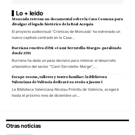
Lo + leído
Moncada estrena un documental sobre la Casa Comuna para
divulgar el legado histórico de la Real Acequia
El proyecto audiovisual 'Crónicas de Moncada' ha estrenado un
nuevo capítulo centrado en la Casa…
Burriana reactiva el PAI «Camí Serratella-Marge» paralizado
desde 2011
Burriana ha dado un paso decisivo para retomar el desarrollo
urbanístico del sector "Camí Serratella-Marge",…
Escape rooms, talleres y teatro familiar: la Biblioteca
Valenciana de València dedicará su otoño a Jaume I
La Biblioteca Valenciana Nicolau Primitiu de València, acogerá
hasta el próximo mes de diciembre un…
Otras noticias