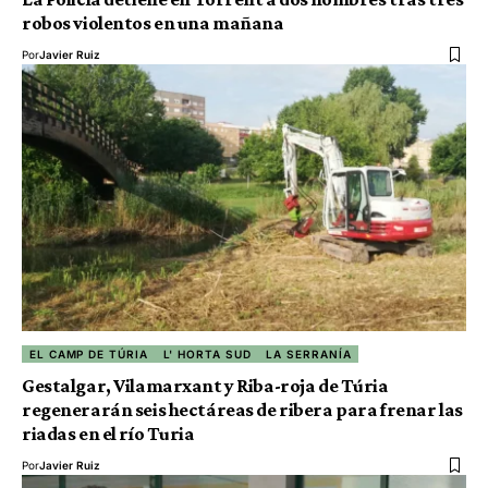
robos violentos en una mañana
Por
Javier Ruiz
EL CAMP DE TÚRIA
L' HORTA SUD
LA SERRANÍA
Gestalgar, Vilamarxant y Riba-roja de Túria
regenerarán seis hectáreas de ribera para frenar las
riadas en el río Turia
Por
Javier Ruiz