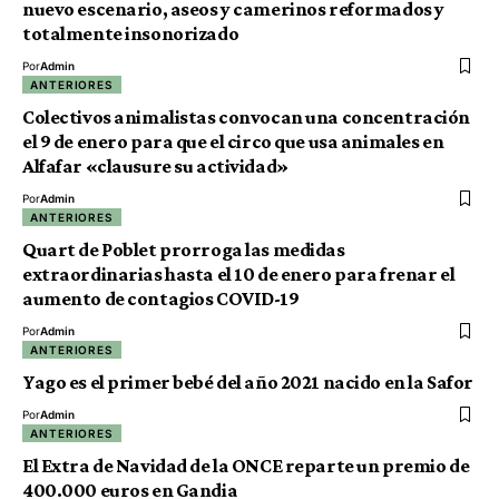
nuevo escenario, aseos y camerinos reformados y
totalmente insonorizado
Por
Admin
ANTERIORES
Colectivos animalistas convocan una concentración
el 9 de enero para que el circo que usa animales en
Alfafar «clausure su actividad»
Por
Admin
ANTERIORES
Quart de Poblet prorroga las medidas
extraordinarias hasta el 10 de enero para frenar el
aumento de contagios COVID-19
Por
Admin
ANTERIORES
Yago es el primer bebé del año 2021 nacido en la Safor
Por
Admin
ANTERIORES
El Extra de Navidad de la ONCE reparte un premio de
400.000 euros en Gandia