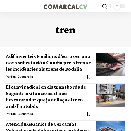
tren
Adif inverteix 8 milions d’euros en una
nova subestació a Gandia per a frenar
les incidències als trens de Rodalia
Por
Toni Cuquerella
El canvi radical en els transbords de
Sagunt: així funciona el nou
bescanviador que ja enllaça el tren
amb l’autobús
Por
Toni Cuquerella
Atención usuarios de Cercanías
València: guía de horarios y autobuses