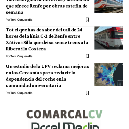
que ofrece Renfe por obras este fin de
semana
Por
Toni Cuquerella
Tot el que has de saber del tall de 24
hores de la línia C-2 de Renfe entre
Xàtiva i Silla que deixa sense trens a la
Ribera i la Costera
Por
Toni Cuquerella
Un estudio de la UPV reclama mejoras
en los Cercanías para reducir la
dependencia del coche en la
comunidad universitaria
Por
Toni Cuquerella