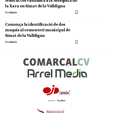
Nous actes vandàlics a la Mesquita de
la Xara en Simat de la Valldigna
Por
Admin
Comença la identificació de dos
maquis al cementeri municipal de
Simat de la Valldigna
Por
Admin
Auditor