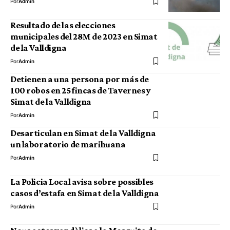
Por
Admin
Resultado de las elecciones
municipales del 28M de 2023 en Simat
de la Valldigna
Por
Admin
Detienen a una persona por más de
100 robos en 25 fincas de Tavernes y
Simat de la Valldigna
Por
Admin
Desarticulan en Simat de la Valldigna
un laboratorio de marihuana
Por
Admin
La Policia Local avisa sobre possibles
casos d’estafa en Simat de la Valldigna
Por
Admin