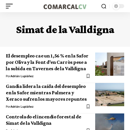
Simat de la Valldigna
El desempleo cae un 1,56 % en la Safor
por Oliva y la Font d’en Carròs pese a
la subida en Tavernes de la Valldigna
Por
Adrián Lupiáñez
Gandia lidera la caída del desempleo
en la Safor mientras Palmera y
Xeraco sufren los mayores repuntes
Por
Adrián Lupiáñez
Controlado el incendio forestal de
Simat de la Valldigna