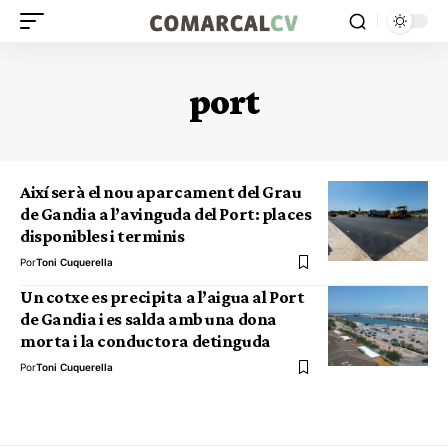
port
Així serà el nou aparcament del Grau
de Gandia a l’avinguda del Port: places
disponibles i terminis
Por
Toni Cuquerella
Un cotxe es precipita a l’aigua al Port
de Gandia i es salda amb una dona
morta i la conductora detinguda
Por
Toni Cuquerella