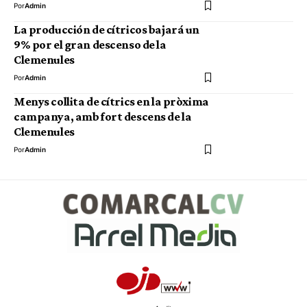
Por
Admin
La producción de cítricos bajará un
9% por el gran descenso de la
Clemenules
Por
Admin
Menys collita de cítrics en la pròxima
campanya, amb fort descens de la
Clemenules
Por
Admin