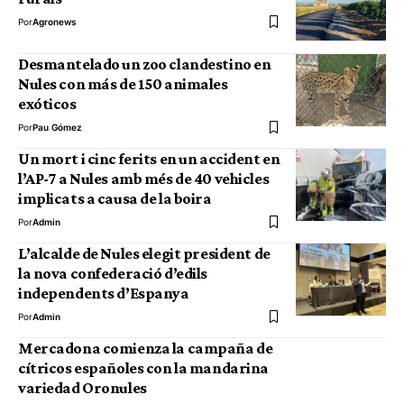
Por
Agronews
Desmantelado un zoo clandestino en
Nules con más de 150 animales
exóticos
Por
Pau Gómez
Un mort i cinc ferits en un accident en
l’AP-7 a Nules amb més de 40 vehicles
implicats a causa de la boira
Por
Admin
L’alcalde de Nules elegit president de
la nova confederació d’edils
independents d’Espanya
Por
Admin
Mercadona comienza la campaña de
cítricos españoles con la mandarina
variedad Oronules