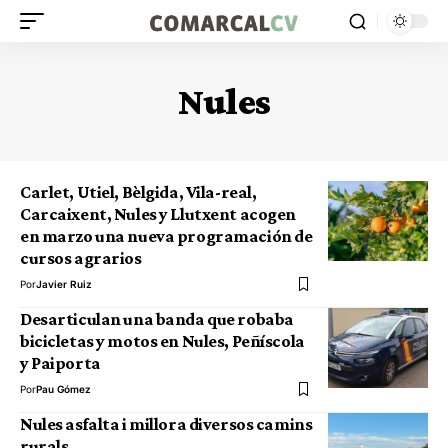
Nules
Carlet, Utiel, Bèlgida, Vila-real,
Carcaixent, Nules y Llutxent acogen
en marzo una nueva programación de
cursos agrarios
Por
Javier Ruiz
Desarticulan una banda que robaba
bicicletas y motos en Nules, Peñíscola
y Paiporta
Por
Pau Gómez
Nules asfalta i millora diversos camins
rurals