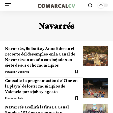
Navarrés
Navarrés, Bolbaite y Anna lideran el
recorte del desempleo en la Canal de
Navarrés en un año con bajadas en
siete de sus ocho municipios
Por
Adrián Lupiáñez
Consulta la programación de ‘Cine en
la playa’ de los 23 municipios de
Valencia para julio y agosto
Por
Javier Ruiz
Navarrés acollirà la fira La Canal
Emplea 2026 per a connectar