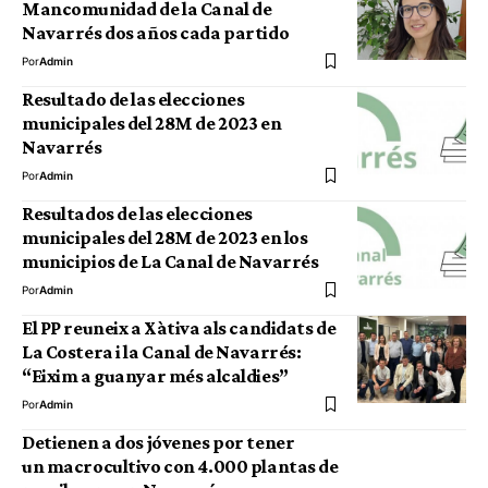
Mancomunidad de la Canal de
Navarrés dos años cada partido
Por
Admin
Resultado de las elecciones
municipales del 28M de 2023 en
Navarrés
Por
Admin
Resultados de las elecciones
municipales del 28M de 2023 en los
municipios de La Canal de Navarrés
Por
Admin
El PP reuneix a Xàtiva als candidats de
La Costera i la Canal de Navarrés:
“Eixim a guanyar més alcaldies”
Por
Admin
Detienen a dos jóvenes por tener
un macrocultivo con 4.000 plantas de