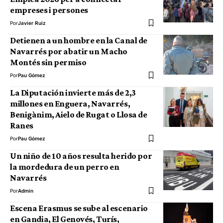
empreses i persones
Por
Javier Ruiz
Detienen a un hombre en la Canal de
Navarrés por abatir un Macho
Montés sin permiso
Por
Pau Gómez
La Diputación invierte más de 2,3
millones en Enguera, Navarrés,
Benigànim, Aielo de Rugat o Llosa de
Ranes
Por
Pau Gómez
Un niño de 10 años resulta herido por
la mordedura de un perro en
Navarrés
Por
Admin
Escena Erasmus se sube al escenario
en Gandia, El Genovés, Turís,