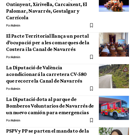
Ontinyent, Xirivella, Carcaixent, El
Palomar, Navarrés, Gestalgar y
Carrícola
Por
Admin
El Pacte Territorial llança un portal
d’ocupació per a les comarques de la
Costera i la Canal de Navarrés
Por
Admin
La Diputació de València
acondicionará la carretera CV-580
que recorre la Canal de Navarrés
Por
Admin
La Diputació dota al parque de
Bomberos Voluntarios de Navarrés de
un nuevo camión para emergencias
Por
Admin
PSPV y PP se parten el mandato de la