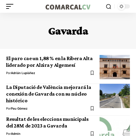
Gavarda
El paro cae un 1,88 % en la Ribera Alta
liderado por Alzira y Algemesí
Por
Adrián Lupiáñez
La Diputació de València mejorará la
conexión de Gavarda con su núcleo
histórico
Por
Pau Gómez
Resultat de les eleccions municipals
del 28M de 2023 a Gavarda
Por
Admin