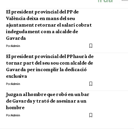
El president provincial del PP de
València deixa en mans del seu
ajuntament retornar el salari cobrat
indegudament com a alcalde de
Gavarda
Por
Admin
El president provincial del PP haurà de
tornar part del seu sou com alcalde de
Gavarda per incomplir la dedicació
exclusiva
Por
Admin
Juzgan al hombre que robó en un bar
de Gavarda y trató de asesinar a un
hombre
Por
Admin