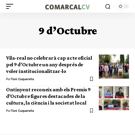
9 d’Octubre
Vila-real no celebrarà cap acte oficial
pel 9 d’Octubre un any després de
voler institucionalitzar-lo
Por
Toni Cuquerella
Ontinyent reconeix amb els Premis 9
d’Octubre figures destacades de la
cultura, la ciència i la societat local
Por
Toni Cuquerella