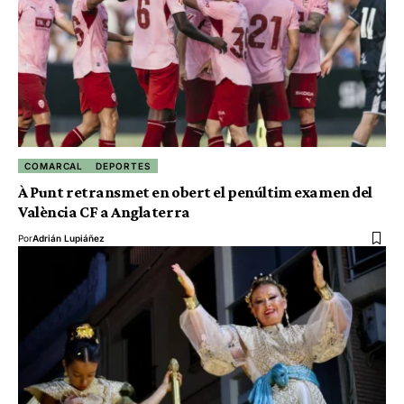
COMARCAL
DEPORTES
À Punt retransmet en obert el penúltim examen del
València CF a Anglaterra
Por
Adrián Lupiáñez