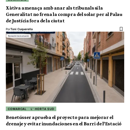
Xàtiva amenaça amb anar als tribunals si la
Generalitat no frena la compra del solar per al Palau
de Justícia fora de la ciutat
Por
Toni Cuquerella
COMARCAL
L' HORTA SUD
Benetússer aprueba el proyecto para mejorar el
drenaje y evitar inundaciones en el Barri de l’Estació