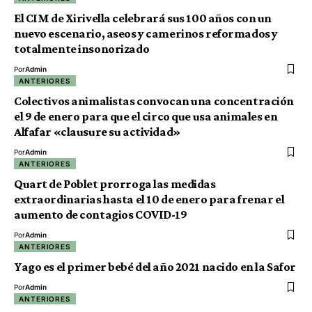
El CIM de Xirivella celebrará sus 100 años con un
nuevo escenario, aseos y camerinos reformados y
totalmente insonorizado
Por
Admin
ANTERIORES
Colectivos animalistas convocan una concentración
el 9 de enero para que el circo que usa animales en
Alfafar «clausure su actividad»
Por
Admin
ANTERIORES
Quart de Poblet prorroga las medidas
extraordinarias hasta el 10 de enero para frenar el
aumento de contagios COVID-19
Por
Admin
ANTERIORES
Yago es el primer bebé del año 2021 nacido en la Safor
Por
Admin
ANTERIORES