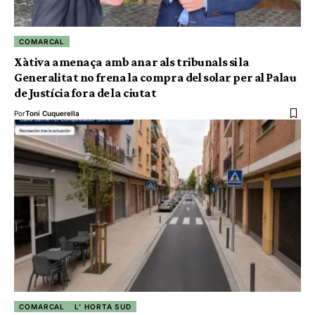
COMARCAL
Xàtiva amenaça amb anar als tribunals si la
Generalitat no frena la compra del solar per al Palau
de Justícia fora de la ciutat
Por
Toni Cuquerella
COMARCAL
L' HORTA SUD