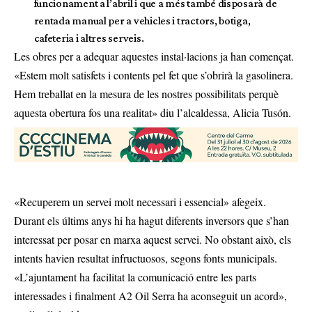
funcionament a l’abril i que a més també disposarà de
rentada manual per a vehicles i tractors, botiga,
cafeteria i altres serveis.
Les obres per a adequar aquestes instal·lacions ja han començat.
«Estem molt satisfets i contents pel fet que s’obrirà la gasolinera.
Hem treballat en la mesura de les nostres possibilitats perquè
aquesta obertura fos una realitat» diu l’alcaldessa, Alicia Tusón.
«Recuperem un servei molt necessari i essencial» afegeix.
Durant els últims anys hi ha hagut diferents inversors que s’han
interessat per posar en marxa aquest servei. No obstant això, els
intents havien resultat infructuosos, segons fonts municipals.
«L’ajuntament ha facilitat la comunicació entre les parts
interessades i finalment A2 Oil Serra ha aconseguit un acord»,